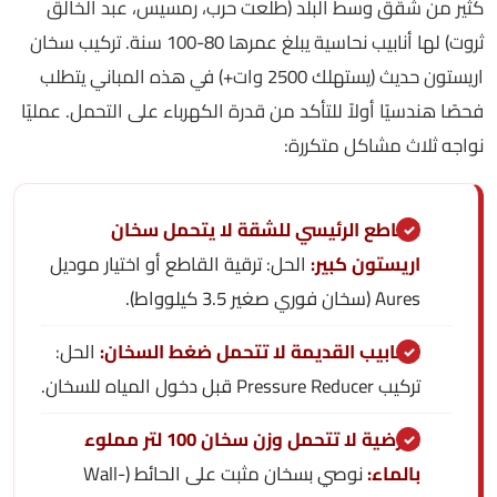
كثير من شقق وسط البلد (طلعت حرب، رمسيس، عبد الخالق
ثروت) لها أنابيب نحاسية يبلغ عمرها 80-100 سنة. تركيب سخان
اريستون حديث (يستهلك 2500 وات+) في هذه المباني يتطلب
فحصًا هندسيًا أولاً للتأكد من قدرة الكهرباء على التحمل. عمليًا
نواجه ثلاث مشاكل متكررة:
القاطع الرئيسي للشقة لا يتحمل سخان
اريستون كبير:
الحل: ترقية القاطع أو اختيار موديل
Aures (سخان فوري صغير 3.5 كيلوواط).
الأنابيب القديمة لا تتحمل ضغط السخان:
الحل:
تركيب Pressure Reducer قبل دخول المياه للسخان.
الأرضية لا تتحمل وزن سخان 100 لتر مملوء
بالماء:
نوصي بسخان مثبت على الحائط (Wall-