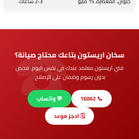
حلوان، المعصرة، 15 مايو
2-3 ساعات
سخان اريستون بتاعك محتاج صيانة؟
فني اريستون معتمد عندك في نفس اليوم. فحص
بدون رسوم وضمان على الإصلاح.
📞 16062
💬 واتساب
🗓️ احجز موعد