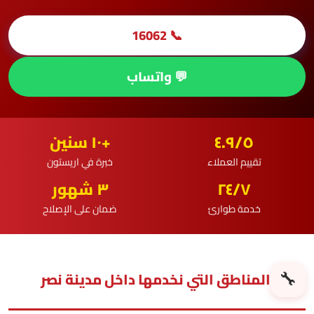
📞 16062
💬 واتساب
٤.٩/٥
+١٠ سنين
تقييم العملاء
خبرة في اريستون
٢٤/٧
٣ شهور
خدمة طوارئ
ضمان على الإصلاح
🔧
المناطق التي نخدمها داخل مدينة نصر