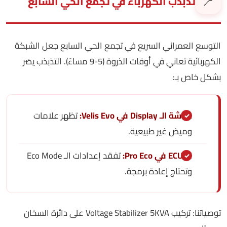
📍
تذبذب الكهرباء في تجمع الحي السابع
التوسع العمراني السريع في تجمع الحي السابع جعل الشبكة
الكهربائية تعاني في أوقات الذروة (5-9 مساءً). التذبذب يضر
بشكل خاص بـ:
شاشة الـ Display في Velis Evo:
تظهر علامات
وميض غير طبيعية.
الـ ECU في Pro Eco:
تفقد إعدادات الـ Eco Mode
وتحتاج إعادة برمجة.
توصياتنا: تركيب Voltage Stabilizer 5KVA على دائرة السخان