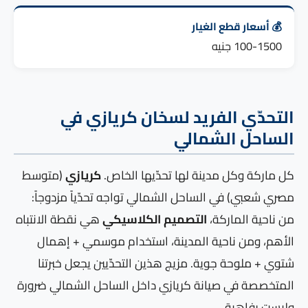
💰 أسعار قطع الغيار
100-1500 جنيه
التحدّي الفريد لسخان كريازي في
الساحل الشمالي
كل ماركة وكل مدينة لها تحدّيها الخاص.
كريازي
(متوسط
مصري شعبي) في الساحل الشمالي تواجه تحدّياً مزدوجاً:
من ناحية الماركة،
التصميم الكلاسيكي
هي نقطة الانتباه
الأهم، ومن ناحية المدينة، استخدام موسمي + إهمال
شتوي + ملوحة جوية. مزيج هذين التحدّيين يجعل خبرتنا
المتخصصة في صيانة كريازي داخل الساحل الشمالي ضرورة
وليست رفاهية.