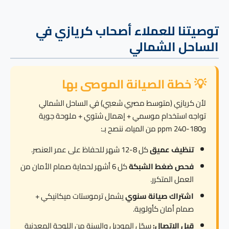
توصيتنا للعملاء أصحاب كريازي في
الساحل الشمالي
💡 خطة الصيانة الموصى بها
لأن كريازي (متوسط مصري شعبي) في الساحل الشمالي
تواجه استخدام موسمي + إهمال شتوي + ملوحة جوية
و180-240 ppm من المياه، ننصح بـ:
تنظيف عميق
كل 8-12 شهر للحفاظ على عمر العنصر.
فحص ضغط الشبكة
كل 6 أشهر لحماية صمام الأمان من
العمل المتكرر.
اشتراك صيانة سنوي
يشمل ترموستات ميكانيكي +
صمام أمان كأولوية.
قبل الاتصال:
سجّل الموديل والسنة من اللوحة المعدنية