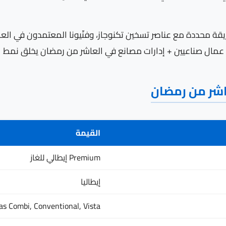
رمضان (200-270 ppm) تتفاعل بطريقة محددة مع عناصر تسخين تكنوجاز، وفنّيونا المع
عمال صناعيين + إدارات مصانع في العاشر من رمضان يخلق نمط ا
عاشر من رمضان
القيمة
Premium إيطالي للغاز
إيطاليا
as Combi, Conventional, Vista