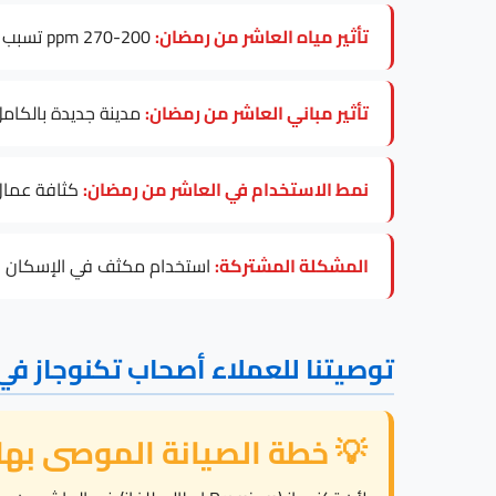
تأثير مياه العاشر من رمضان:
200-270 ppm تسبب ترسبات على عنصر التسخين، خاصة في موديلات Tecnogas Combi.
تأثير مباني العاشر من رمضان:
مدينة جديدة بالكامل (1980+) يتطلب فحصاً للكهرباء قبل تركيب أي موديل 
نمط الاستخدام في العاشر من رمضان:
كثافة عمال 
المشكلة المشتركة:
استخدام مكثف في الإسكان العم
توصيتنا للعملاء أصحاب تكنوجاز في
💡 خطة الصيانة الموصى بها