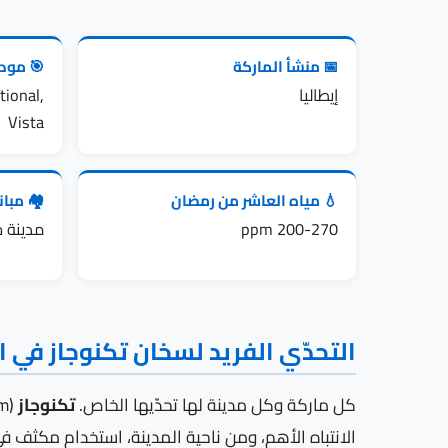
📅 منشأ الماركة
🎯 مودي
إيطاليا
ional,
Vista
💧 مياه العاشر من رمضان
🏘️ مبا
200-270 ppm
مدينة جدي
التحدّي الفريد لسخان تكنوجاز في 
كل ماركة وكل مدينة لها تحدّيها الخاص.
تكنوجاز
(Premium إيطالي للغاز) في العاشر من رمضان تواجه تحدّياً مزدوجاً: من ناحية الماركة،
الانتباه الأهم، ومن ناحية المدينة، استخدام مكثف ف