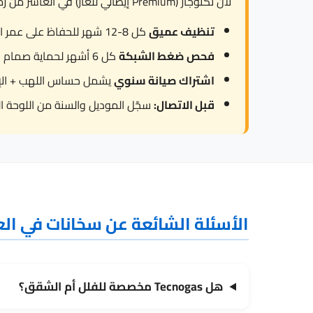
لأن تكنوجاز (Premium إيطالي للغاز) في العاشر من رمضان تواجه استخدام مكثف في الإسكان العمالي يقصر العمر الافتراضي و200-270 ppm من المياه، ننصح بـ:
تنظيف عميق
كل 8-12 شهر للحفاظ على عمر العنصر.
فحص ضغط الشبكة
كل 6 أشهر لحماية صمام الأمان من العمل المتكرر.
اشتراك صيانة سنوي
يشمل حساس اللهب + الإشع
قبل الاتصال:
سجّل الموديل والسنة من اللوحة ال
الأسئلة الشائعة عن سخانات في ال
هل Tecnogas مخصصة للفلل أم الشقق؟