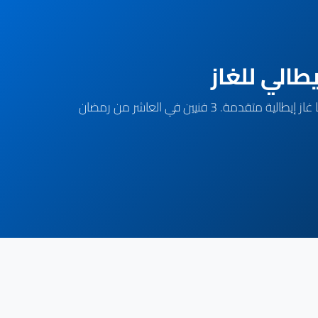
مركزنا في العاشر من رمضان متخصص في صيانة كل موديلات تكنوجاز (Tecnogas Combi, Conventional, Vista). تكنولوجيا غاز إيطالية متقدمة. 3 فنيين في العاشر من رمضان