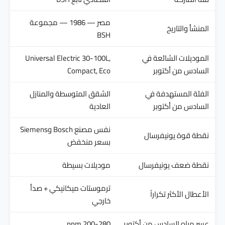
مصر — 1986 — مجموعة
المنشأ والتاريخ
BSH
الموديلات الشائعة في
Universal Electric 30-100L,
السادس من أكتوبر
Compact, Eco
الفئة المستهدفة في
الشقق المتوسطة والمنازل
السادس من أكتوبر
العادية
نفس مصنع Bosch وSiemens
نقطة قوة يونيفرسال
بسعر منخفض
نقطة ضعف يونيفرسال
موديلات بسيطة
ترموستات ميكانيكي + صدأ
الأعطال الأكثر تكراراً
خارجي
عسر مياه السادس من أكتوبر
200-280 ppm