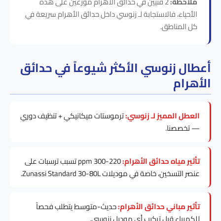
ملاحظة:
2 فنيين في حدائق الأهرام موزّعين على هذه
الأحياء، فالاستجابة لـ زنوسي داخل حدائق الأهرام سريعة في
كل المناطق.
أعطال زنوسي الأكثر شيوعاً في حدائق
الأهرام
العطل المميز لـ زنوسي:
ترموستات ميكانيكي + تنظيف دوري
— تخصصنا.
تأثير مياه حدائق الأهرام:
220-300 ppm تسبب ترسبات على
عنصر التسخين، خاصة في موديلات Zunassi Standard 30-80L.
تأثير مباني حدائق الأهرام:
حديث-متوسط يتطلب فحصاً
للكهرباء قبل تركيب أي موديل زنوسي.