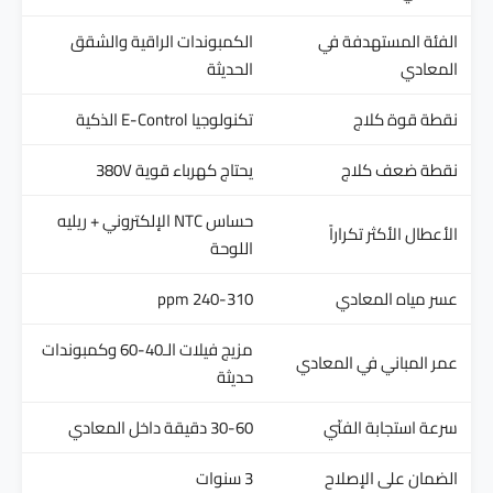
الفئة المستهدفة في
الكمبوندات الراقية والشقق
المعادي
الحديثة
نقطة قوة كلاج
تكنولوجيا E-Control الذكية
نقطة ضعف كلاج
يحتاج كهرباء قوية 380V
حساس NTC الإلكتروني + ريليه
الأعطال الأكثر تكراراً
اللوحة
عسر مياه المعادي
240-310 ppm
مزيج فيلات الـ40-60 وكمبوندات
عمر المباني في المعادي
حديثة
سرعة استجابة الفنّي
30-60 دقيقة داخل المعادي
الضمان على الإصلاح
3 سنوات