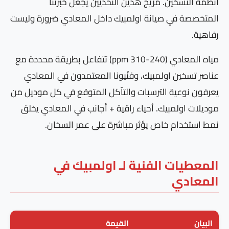
أنظمة التسخين. مزيج هذين التحدّيين يجعل خبرتنا
المتخصصة في صيانة اولمبيك داخل المعادي ضرورة وليست
رفاهية.
مياه المعادي (240-310 ppm) تتفاعل بطريقة محددة مع
عناصر تسخين اولمبيك، وفنّيونا المعتمدون في المعادي
يعرفون نوعية الترسبات والتآكل المتوقع في كل موديل من
موديلات اولمبيك. أحياء راقية + أجانب في المعادي يخلق
نمط استخدام خاص يؤثر مباشرة على عمر السخان.
المعطيات الفنية لـ اولمبيك في
المعادي
البيان
القيمة