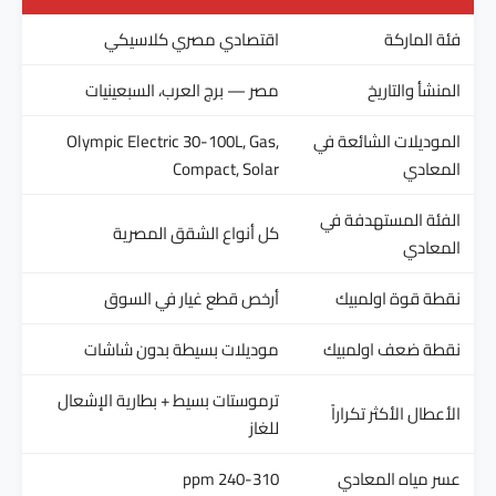
فئة الماركة
اقتصادي مصري كلاسيكي
المنشأ والتاريخ
مصر — برج العرب، السبعينيات
الموديلات الشائعة في
Olympic Electric 30-100L, Gas,
المعادي
Compact, Solar
الفئة المستهدفة في
كل أنواع الشقق المصرية
المعادي
نقطة قوة اولمبيك
أرخص قطع غيار في السوق
نقطة ضعف اولمبيك
موديلات بسيطة بدون شاشات
ترموستات بسيط + بطارية الإشعال
الأعطال الأكثر تكراراً
للغاز
عسر مياه المعادي
240-310 ppm