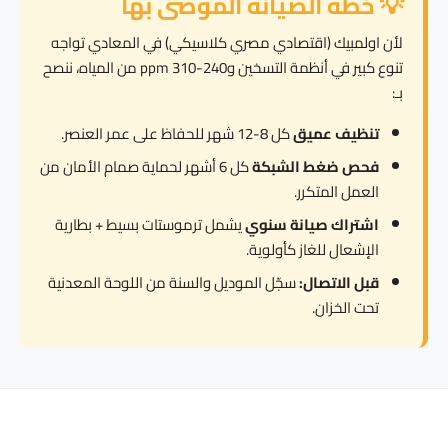
💡 خطة الصيانة الموصى بها
لأن اولمبيك (اقتصادي مصري كلاسيكي) في المعادي تواجه
تنوع كبير في أنظمة التسخين و240-310 ppm من المياه، ننصح
بـ:
تنظيف عميق
كل 8-12 شهر للحفاظ على عمر العنصر.
فحص ضغط الشبكة
كل 6 أشهر لحماية صمام الأمان من
العمل المتكرر.
اشتراك صيانة سنوي
يشمل ترموستات بسيط + بطارية
الإشعال للغاز كأولوية.
قبل الاتصال:
سجّل الموديل والسنة من اللوحة المعدنية
تحت الخزان.