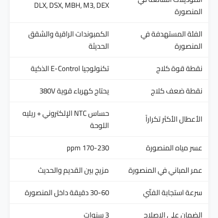
DLX, DSX, MBH, M3, DEX
المنصورة
الفئة المستهدفة في
الكمبوندات الراقية والشقق
المنصورة
الحديثة
نقطة قوة كلاج
تكنولوجيا E-Control الذكية
نقطة ضعف كلاج
يحتاج كهرباء قوية 380V
حساس NTC الإلكتروني + ريليه
الأعطال الأكثر تكراراً
اللوحة
عسر مياه المنصورة
170-230 ppm
عمر المباني في المنصورة
مزيج بين القديم والحديث
سرعة استجابة الفنّي
30-60 دقيقة داخل المنصورة
الضمان على الإصلاح
3 سنوات