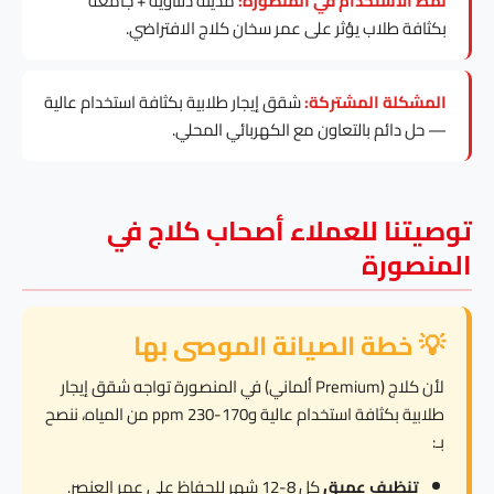
نمط الاستخدام في المنصورة:
مدينة دلتاوية + جامعة
بكثافة طلاب يؤثر على عمر سخان كلاج الافتراضي.
المشكلة المشتركة:
شقق إيجار طلابية بكثافة استخدام عالية
— حل دائم بالتعاون مع الكهربائي المحلي.
توصيتنا للعملاء أصحاب كلاج في
المنصورة
💡 خطة الصيانة الموصى بها
لأن كلاج (Premium ألماني) في المنصورة تواجه شقق إيجار
طلابية بكثافة استخدام عالية و170-230 ppm من المياه، ننصح
بـ:
تنظيف عميق
كل 8-12 شهر للحفاظ على عمر العنصر.