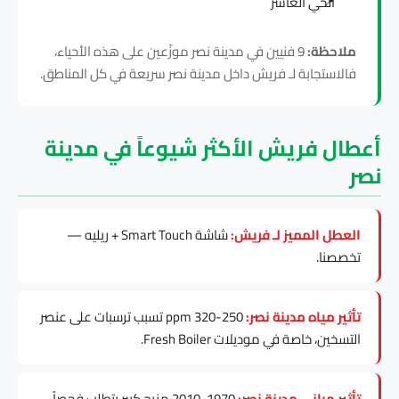
الحي العاشر
ملاحظة:
9 فنيين في مدينة نصر موزّعين على هذه الأحياء،
فالاستجابة لـ فريش داخل مدينة نصر سريعة في كل المناطق.
أعطال فريش الأكثر شيوعاً في مدينة
نصر
العطل المميز لـ فريش:
شاشة Smart Touch + ريليه —
تخصصنا.
تأثير مياه مدينة نصر:
250-320 ppm تسبب ترسبات على عنصر
التسخين، خاصة في موديلات Fresh Boiler.
تأثير مباني مدينة نصر:
1970-2010 مزيج كبير يتطلب فحصاً