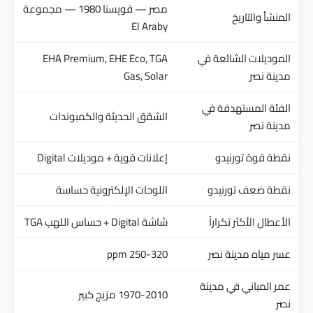
مصر — قويسنا 1980 — مجموعة
المنشأ والتاريخ
El Araby
الموديلات الشائعة في
EHA Premium, EHE Eco, TGA
مدينة نصر
Gas, Solar
الفئة المستهدفة في
الشقق الحديثة والكمبوندات
مدينة نصر
نقطة قوة تورنيدو
إعلانات قوية + موديلات Digital
نقطة ضعف تورنيدو
اللوحات الإلكترونية حساسة
الأعطال الأكثر تكراراً
شاشة Digital + حساس اللهب TGA
عسر مياه مدينة نصر
250-320 ppm
عمر المباني في مدينة
1970-2010 مزيج كبير
نصر