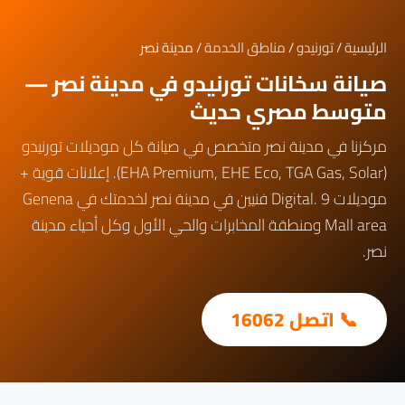
الرئيسية
/
تورنيدو
/
مناطق الخدمة
/ مدينة نصر
صيانة سخانات تورنيدو في مدينة نصر —
متوسط مصري حديث
مركزنا في مدينة نصر متخصص في صيانة كل موديلات تورنيدو
(EHA Premium, EHE Eco, TGA Gas, Solar). إعلانات قوية +
موديلات Digital. 9 فنيين في مدينة نصر لخدمتك في Genena
Mall area ومنطقة المخابرات والحي الأول وكل أحياء مدينة
نصر.
📞 اتصل 16062