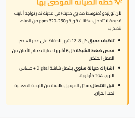
💡 خطة الصيانة الموصى بها
لأن تورنيدو (متوسط مصري حديث) في مدينة نصر تواجه أنابيب
قديمة لا تتحمل سخانات قوية و250-320 ppm من المياه،
ننصح بـ:
تنظيف عميق
كل 8-12 شهر للحفاظ على عمر العنصر.
فحص ضغط الشبكة
كل 6 أشهر لحماية صمام الأمان من
العمل المتكرر.
اشتراك صيانة سنوي
يشمل شاشة Digital + حساس
اللهب TGA كأولوية.
قبل الاتصال:
سجّل الموديل والسنة من اللوحة المعدنية
تحت الخزان.