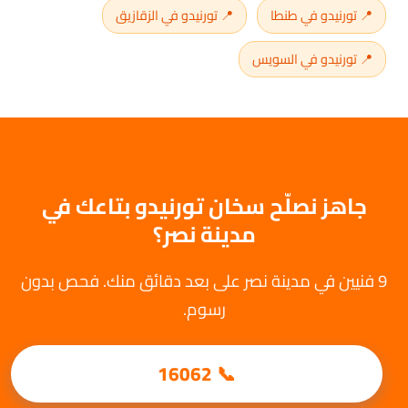
📍 تورنيدو في طنطا
📍 تورنيدو في الزقازيق
📍 تورنيدو في السويس
جاهز نصلّح سخان تورنيدو بتاعك في
مدينة نصر؟
9 فنيين في مدينة نصر على بعد دقائق منك. فحص بدون
رسوم.
📞 16062