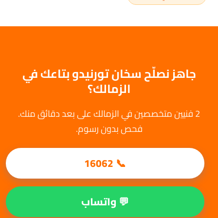
جاهز نصلّح سخان تورنيدو بتاعك في
الزمالك؟
2 فنيين متخصصين في الزمالك على بعد دقائق منك.
فحص بدون رسوم.
📞 16062
💬 واتساب