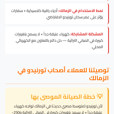
نمط الاستخدام في الزمالك:
أحياء راقية كلاسيكية + سفارات
يؤثر على عمر سخان تورنيدو الافتراضي.
المشكلة المشتركة:
كهرباء عتيقة جداً + لا يسمح بتغييرات
كبيرة في المباني التراثية — حل دائم بالتعاون مع الكهربائي
المحلي.
توصيتنا للعملاء أصحاب تورنيدو في
الزمالك
💡 خطة الصيانة الموصى بها
لأن تورنيدو (متوسط مصري حديث) في الزمالك تواجه كهرباء
عتيقة جداً + لا يسمح بتغييرات كبيرة في المباني التراثية و250-