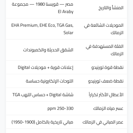
مصر — قويسنا 1980 — مجموعة
المنشأ والتاريخ
El Araby
الموديلات الشائعة في
EHA Premium, EHE Eco, TGA Gas,
الزمالك
Solar
الفئة المستهدفة في
الشقق الحديثة والكمبوندات
الزمالك
نقطة قوة تورنيدو
إعلانات قوية + موديلات Digital
نقطة ضعف تورنيدو
اللوحات الإلكترونية حساسة
الأعطال الأكثر تكراراً
شاشة Digital + حساس اللهب TGA
عسر مياه الزمالك
250-330 ppm
عمر المباني في الزمالك
مباني تاريخية بالكامل (1900-1950)