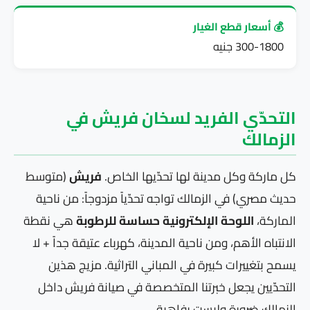
💰 أسعار قطع الغيار
300-1800 جنيه
التحدّي الفريد لسخان فريش في
الزمالك
كل ماركة وكل مدينة لها تحدّيها الخاص.
فريش
(متوسط
حديث مصري) في الزمالك تواجه تحدّياً مزدوجاً: من ناحية
الماركة،
اللوحة الإلكترونية حساسة للرطوبة
هي نقطة
الانتباه الأهم، ومن ناحية المدينة، كهرباء عتيقة جداً + لا
يسمح بتغييرات كبيرة في المباني التراثية. مزيج هذين
التحدّيين يجعل خبرتنا المتخصصة في صيانة فريش داخل
الزمالك ضرورة وليست رفاهية.