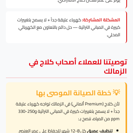
المشكلة المشتركة:
كهرباء عتيقة جداً + لا يسمح بتغييرات
كبيرة في المباني التراثية — حل دائم بالتعاون مع الكهربائي
المحلي.
توصيتنا للعملاء أصحاب كلاج في
الزمالك
💡 خطة الصيانة الموصى بها
لأن كلاج (Premium ألماني) في الزمالك تواجه كهرباء عتيقة
جداً + لا يسمح بتغييرات كبيرة في المباني التراثية و250-330
ppm من المياه، ننصح بـ:
تنظيف عميق
كل 8-12 شهر للحفاظ على عمر العنصر.