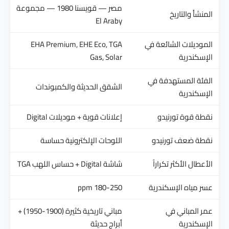
مصر — قويسنا 1980 — مجموعة
المنشأ والتاريخ
El Araby
الموديلات الشائعة في
EHA Premium, EHE Eco, TGA
الإسكندرية
Gas, Solar
الفئة المستهدفة في
الشقق الحديثة والكمبوندات
الإسكندرية
نقطة قوة تورنيدو
إعلانات قوية + موديلات Digital
نقطة ضعف تورنيدو
اللوحات الإلكترونية حساسة
الأعطال الأكثر تكراراً
شاشة Digital + حساس اللهب TGA
عسر مياه الإسكندرية
180-250 ppm
عمر المباني في
مباني تاريخية كثيرة (1900-1950) +
الإسكندرية
أبراج حديثة