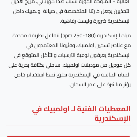
العالية + الملوحة الجوية تسبب صدأ كهربائي. مزيج هذين
التحدّيين يجعل خبرتنا المتخصصة في صيانة اولمبيك داخل
الإسكندرية ضرورة وليست رفاهية.
مياه الإسكندرية (180-250 ppm) تتفاعل بطريقة محددة
مع عناصر تسخين اولمبيك، وفنّيونا المعتمدون في
الإسكندرية يعرفون نوعية الترسبات والتآكل المتوقع في
كل موديل من موديلات اولمبيك. ساحلي بكثافة بحرية على
المياه المالحة في الإسكندرية يخلق نمط استخدام خاص
يؤثر مباشرة على عمر السخان.
المعطيات الفنية لـ اولمبيك في
الإسكندرية