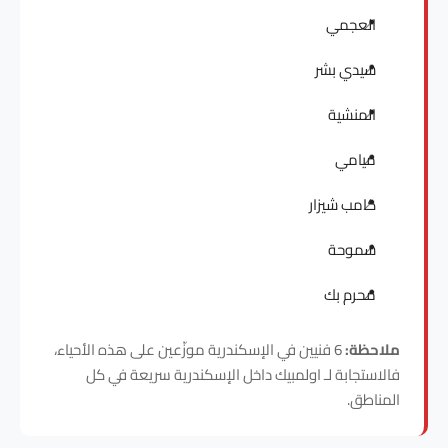
العجمي
سيدي بشر
المنشية
ميامي
كامب شيزار
سموحة
محرم بك
ملاحظة:
6 فنيين في الإسكندرية موزّعين على هذه الأحياء،
فالاستجابة لـ اولمبيك داخل الإسكندرية سريعة في كل
المناطق.