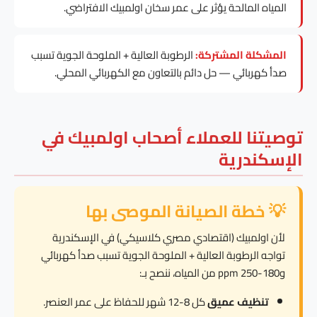
المياه المالحة يؤثر على عمر سخان اولمبيك الافتراضي.
المشكلة المشتركة:
الرطوبة العالية + الملوحة الجوية تسبب
صدأ كهربائي — حل دائم بالتعاون مع الكهربائي المحلي.
توصيتنا للعملاء أصحاب اولمبيك في
الإسكندرية
💡 خطة الصيانة الموصى بها
لأن اولمبيك (اقتصادي مصري كلاسيكي) في الإسكندرية
تواجه الرطوبة العالية + الملوحة الجوية تسبب صدأ كهربائي
و180-250 ppm من المياه، ننصح بـ:
تنظيف عميق
كل 8-12 شهر للحفاظ على عمر العنصر.