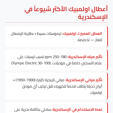
أعطال اولمبيك الأكثر شيوعاً في
الإسكندرية
العطل المميز لـ اولمبيك:
ترموستات بسيط + بطارية الإشعال
للغاز — تخصصنا.
تأثير مياه الإسكندرية:
180-250 ppm تسبب ترسبات على
عنصر التسخين، خاصة في موديلات Olympic Electric 30-100L.
تأثير مباني الإسكندرية:
مباني تاريخية كثيرة (1900-1950) +
أبراج حديثة يتطلب فحصاً للكهرباء قبل تركيب أي موديل
اولمبيك.
نمط الاستخدام في الإسكندرية:
ساحلي بكثافة بحرية على