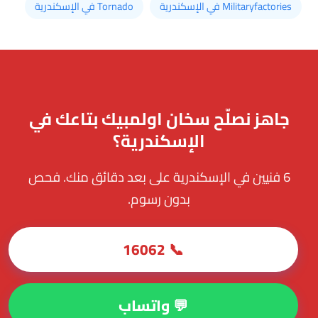
Militaryfactories في الإسكندرية
Tornado في الإسكندرية
جاهز نصلّح سخان اولمبيك بتاعك في
الإسكندرية؟
6 فنيين في الإسكندرية على بعد دقائق منك. فحص
بدون رسوم.
📞 16062
💬 واتساب