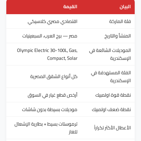
البيان
القيمة
فئة الماركة
اقتصادي مصري كلاسيكي
المنشأ والتاريخ
مصر — برج العرب، السبعينيات
الموديلات الشائعة في
Olympic Electric 30-100L, Gas,
الإسكندرية
Compact, Solar
الفئة المستهدفة في
كل أنواع الشقق المصرية
الإسكندرية
نقطة قوة اولمبيك
أرخص قطع غيار في السوق
نقطة ضعف اولمبيك
موديلات بسيطة بدون شاشات
ترموستات بسيط + بطارية الإشعال
الأعطال الأكثر تكراراً
للغاز