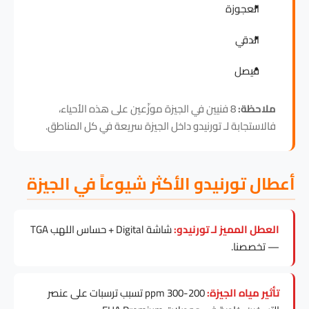
العجوزة
الدقي
فيصل
ملاحظة:
8 فنيين في الجيزة موزّعين على هذه الأحياء،
فالاستجابة لـ تورنيدو داخل الجيزة سريعة في كل المناطق.
أعطال تورنيدو الأكثر شيوعاً في الجيزة
العطل المميز لـ تورنيدو:
شاشة Digital + حساس اللهب TGA
— تخصصنا.
تأثير مياه الجيزة:
200-300 ppm تسبب ترسبات على عنصر