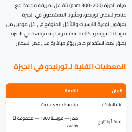
مياه الجيزة (200-300 ppm) تتفاعل بطريقة محددة مع
عناصر تسخين تورنيدو، وفنّيونا المعتمدون في الجيزة
يعرفون نوعية الترسبات والتآكل المتوقع في كل موديل من
موديلات تورنيدو. كثافة سكنية وتجارية مرتفعة في الجيزة
يخلق نمط استخدام خاص يؤثر مباشرة على عمر السخان.
المعطيات الفنية لـ تورنيدو في الجيزة
البيان
القيمة
فئة الماركة
متوسط مصري حديث
مصر — قويسنا 1980 — مجموعة El
المنشأ والتاريخ
Araby