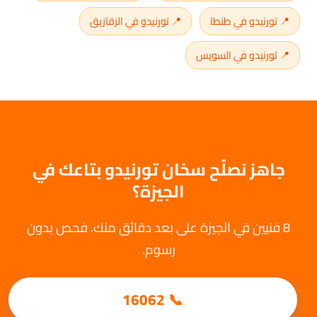
📍 تورنيدو في طنطا
📍 تورنيدو في الزقازيق
📍 تورنيدو في السويس
جاهز نصلّح سخان تورنيدو بتاعك في
الجيزة؟
8 فنيين في الجيزة على بعد دقائق منك. فحص بدون
رسوم.
📞 16062