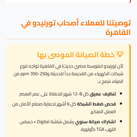
توصيتنا للعملاء أصحاب تورنيدو في
القاهرة
💡 خطة الصيانة الموصى بها
لأن تورنيدو (متوسط مصري حديث) في القاهرة تواجه تنوع
شبكات الكهرباء من القديمة جداً للحديثة و250-350 ppm من
المياه، ننصح بـ:
تنظيف عميق
كل 8-12 شهر للحفاظ على عمر العنصر.
فحص ضغط الشبكة
كل 6 أشهر لحماية صمام الأمان من
العمل المتكرر.
اشتراك صيانة سنوي
يشمل شاشة Digital + حساس
اللهب TGA كأولوية.