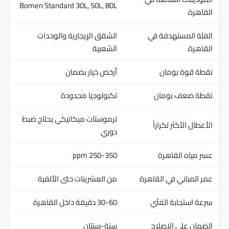
Bomen Standard 30L, 50L, 80L
القاهرة
الفئة المستهدفة في
الشقق الإيجارية والوحدات
القاهرة
الشعبية
نقطة قوة بومان
أرخص خيار بضمان
نقطة ضعف بومان
تكنولوجيا محدودة
ترموستات ميكانيكي يحتاج ضبط
الأعطال الأكثر تكراراً
دوري
عسر مياه القاهرة
250-350 ppm
عمر المباني في القاهرة
من العشرينات حتى الألفية
سرعة استجابة الفنّي
30-60 دقيقة داخل القاهرة
الضمان على الإصلاح
سنة-سنتان