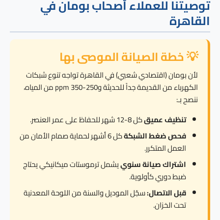
توصيتنا للعملاء أصحاب بومان في
القاهرة
💡 خطة الصيانة الموصى بها
لأن بومان (اقتصادي شعبي) في القاهرة تواجه تنوع شبكات
الكهرباء من القديمة جداً للحديثة و250-350 ppm من المياه،
ننصح بـ:
تنظيف عميق
كل 8-12 شهر للحفاظ على عمر العنصر.
فحص ضغط الشبكة
كل 6 أشهر لحماية صمام الأمان من
العمل المتكرر.
اشتراك صيانة سنوي
يشمل ترموستات ميكانيكي يحتاج
ضبط دوري كأولوية.
قبل الاتصال:
سجّل الموديل والسنة من اللوحة المعدنية
تحت الخزان.