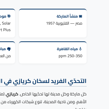
📅 منشأ الماركة
🎯 مودي
مصر — القليوبية 1957
, Solar
t Plus
💧 مياه القاهرة
🏘️ مبا
250-350 ppm
من العش
التحدّي الفريد لسخان كريازي في ا
كل ماركة وكل مدينة لها تحدّيها الخاص.
كريازي
(متو
الأهم، ومن ناحية المدينة، تنوع شبكات الكهرباء من 