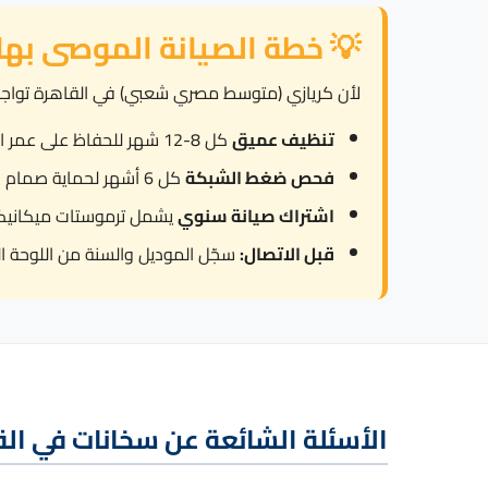
💡 خطة الصيانة الموصى بها
لأن كريازي (متوسط مصري شعبي) في القاهرة تواجه تنوع شبكات الكهرب
تنظيف عميق
كل 8-12 شهر للحفاظ على عمر العنصر.
فحص ضغط الشبكة
كل 6 أشهر لحماية صمام الأمان من العمل المتكرر.
اشتراك صيانة سنوي
يشمل ترموستات ميكانيكي
قبل الاتصال:
سجّل الموديل والسنة من اللوحة ال
الأسئلة الشائعة عن سخانات في ال