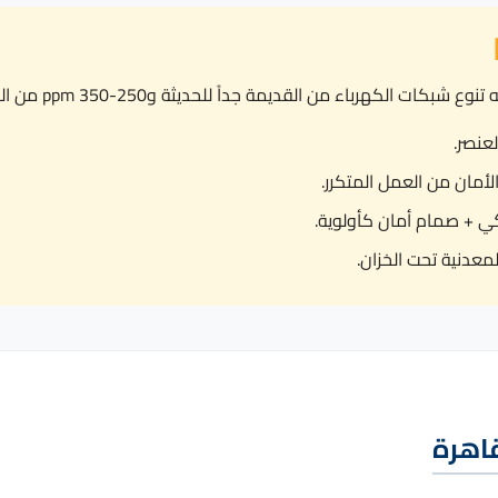
اء من القديمة جداً للحديثة و250-350 ppm من المياه، ننصح بـ:
 + صمام أمان كأولوية.
معدنية تحت الخزان.
قاهرة