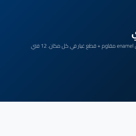
مركزنا في القاهرة متخصص في صيانة كل موديلات كريازي (Electric 30-100L, Gas, Solar Compact, Smart Plus). خزان enamel مقاوم + قطع غيار في كل مكان. 12 فني