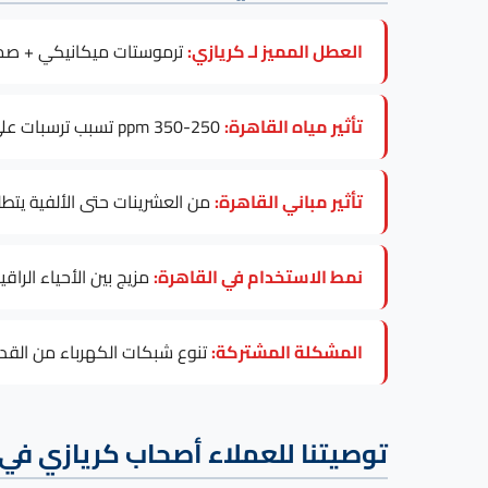
العطل المميز لـ كريازي:
ترموستات ميكانيكي + صم
تأثير مياه القاهرة:
250-350 ppm تسبب ترسبات على عنصر التسخين، خاصة في موديلات Electric 30-100L.
تأثير مباني القاهرة:
من العشرينات حتى الألفية يتطل
نمط الاستخدام في القاهرة:
مزيج بين الأحياء الراق
المشكلة المشتركة:
تنوع شبكات الكهرباء من القديم
توصيتنا للعملاء أصحاب كريازي في 