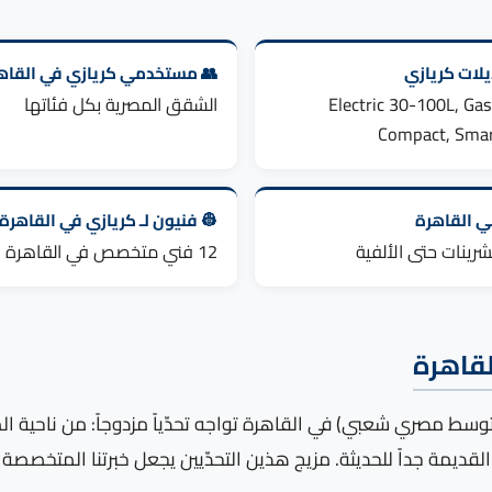
لات كريازي
👥 مستخدمي كريازي في القاه
Electric 30-100L, Gas
الشقق المصرية بكل فئاتها
Compact, Smar
ني القاهرة
👷 فنيون لـ كريازي في القاهرة
رينات حتى الألفية
12 فني متخصص في القاهرة
لقاهرة
سط مصري شعبي) في القاهرة تواجه تحدّياً مزدوجاً: من ناحية ال
القديمة جداً للحديثة. مزيج هذين التحدّيين يجعل خبرتنا المتخصص