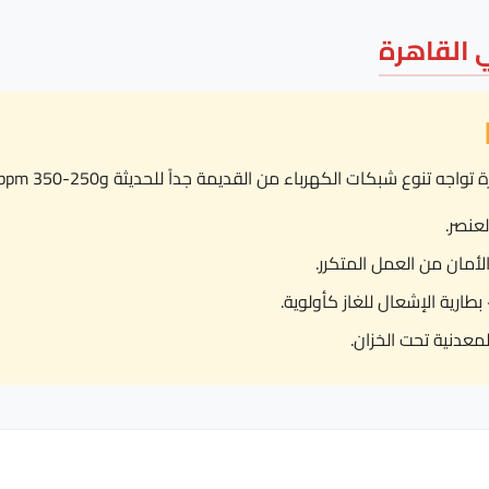
 القاهرة
 الكهرباء من القديمة جداً للحديثة و250-350 ppm من المياه، ننصح بـ:
رية الإشعال للغاز كأولوية.
معدنية تحت الخزان.