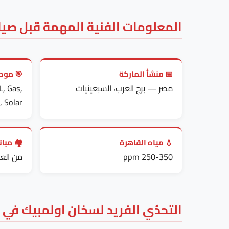
المعلومات الفنية المهمة قبل صيا
📅 منشأ الماركة
🎯 مود
مصر — برج العرب، السبعينيات
L, Gas,
 Solar
💧 مياه القاهرة
🏘️ مبا
250-350 ppm
من العش
التحدّي الفريد لسخان اولمبيك في 