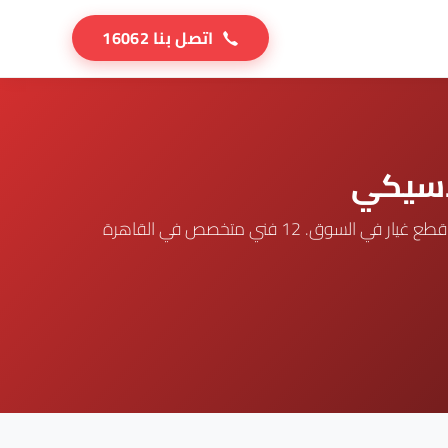
اتصل بنا 16062
اسيكي
مركزنا في القاهرة متخصص في صيانة كل موديلات اولمبيك (Olympic Electric 30-100L, Gas, Compact, Solar). أرخص قطع غيار في السوق. 12 فني متخصص في القاهرة