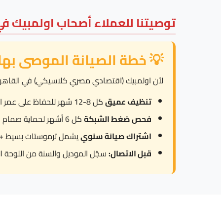
توصيتنا للعملاء أصحاب اولمبيك في
💡 خطة الصيانة الموصى بها
لأن اولمبيك (اقتصادي مصري كلاسيكي) في القاهرة تواجه تنوع شبكات
تنظيف عميق
كل 8-12 شهر للحفاظ على عمر العنصر.
فحص ضغط الشبكة
كل 6 أشهر لحماية صمام الأمان من العمل المتكرر.
اشتراك صيانة سنوي
يشمل ترموستات بسيط + بطا
قبل الاتصال:
سجّل الموديل والسنة من اللوحة ال