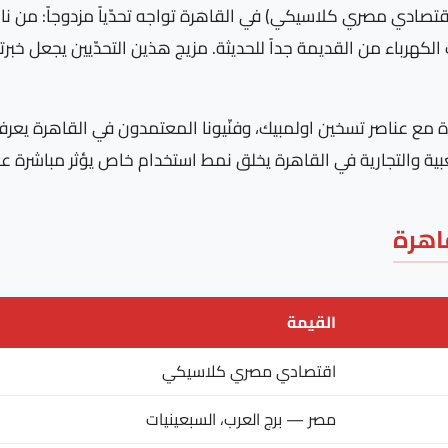
تصادي مصري كلاسيكي) في القاهرة تواجه تحدّياً مزدوجاً: من ناح
 الكهرباء من القديمة جداً للحديثة. مزيج هذين التحدّيين يجعل خب
) تتفاعل بطريقة محددة مع عناصر تسخين اولمبيك، وفنّيونا المعتمدون في ال
عبية والتجارية في القاهرة يخلق نمط استخدام خاص يؤثر مباشرة ع
اهرة
القيمة
اقتصادي مصري كلاسيكي
مصر — برج العرب، السبعينيات