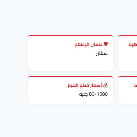
🛡️ ضمان الإصلاح
👥 
سنتان
💰 أسعار قطع الغيار

80-1500 جنيه