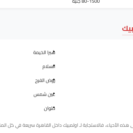
80-1500 جنيه
بيك
شبرا الخيمة
السلام
روض الفرج
عين شمس
حلوان