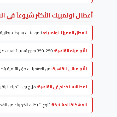
أعطال اولمبيك الأكثر شيوعاً في ال
العطل المميز لـ اولمبيك:
ترموستات بسيط + بطارية 
تأثير مياه القاهرة:
250-350 ppm تسبب ترسبات على عنصر التسخين، خاصة في موديلات Olympic Electric 30-100L.
تأثير مباني القاهرة:
من العشرينات حتى الألفية يتطل
نمط الاستخدام في القاهرة:
مزيج بين الأحياء الراق
المشكلة المشتركة:
تنوع شبكات الكهرباء من القديم