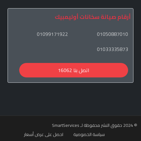
أرقام صيانة سخانات أوليمبيك
01099171922
01050887010
01033335873
اتصل بنا 16062
© 2024 حقوق النشر محفوظة لـ
SmartServices
سياسة الخصوصية
احصل على عرض أسعار