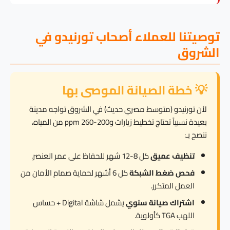
توصيتنا للعملاء أصحاب تورنيدو في
الشروق
💡 خطة الصيانة الموصى بها
لأن تورنيدو (متوسط مصري حديث) في الشروق تواجه مدينة
بعيدة نسبياً تحتاج تخطيط زيارات و200-260 ppm من المياه،
ننصح بـ:
تنظيف عميق
كل 8-12 شهر للحفاظ على عمر العنصر.
فحص ضغط الشبكة
كل 6 أشهر لحماية صمام الأمان من
العمل المتكرر.
اشتراك صيانة سنوي
يشمل شاشة Digital + حساس
اللهب TGA كأولوية.