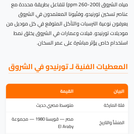
مياه الشروق (200-260 ppm) تتفاعل بطريقة محددة مع
عناصر تسخين تورنيدو، وفنّيونا المعتمدون في الشروق
يعرفون نوعية الترسبات والتآكل المتوقع في كل موديل من
موديلات تورنيدو. فيلات وعمارات في الشروق يخلق نمط
استخدام خاص يؤثر مباشرة على عمر السخان.
المعطيات الفنية لـ تورنيدو في الشروق
البيان
القيمة
فئة الماركة
متوسط مصري حديث
مصر — قويسنا 1980 — مجموعة
المنشأ والتاريخ
El Araby