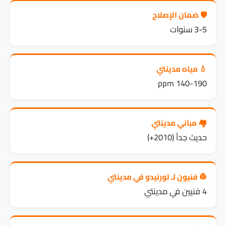
🛡️ ضمان الإصلاح
3-5 سنوات
💧 مياه مدينتي
140-190 ppm
🏘️ مباني مدينتي
حديث جداً (2010+)
👷 فنيون لـ تورنيدو في مدينتي
4 فنيين في مدينتي