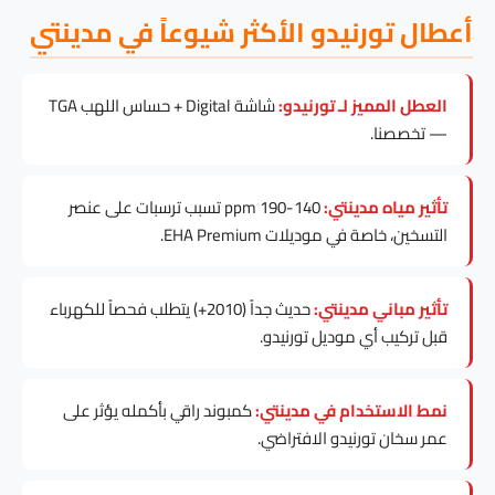
أعطال تورنيدو الأكثر شيوعاً في مدينتي
العطل المميز لـ تورنيدو:
شاشة Digital + حساس اللهب TGA
— تخصصنا.
تأثير مياه مدينتي:
140-190 ppm تسبب ترسبات على عنصر
التسخين، خاصة في موديلات EHA Premium.
تأثير مباني مدينتي:
حديث جداً (2010+) يتطلب فحصاً للكهرباء
قبل تركيب أي موديل تورنيدو.
نمط الاستخدام في مدينتي:
كمبوند راقي بأكمله يؤثر على
عمر سخان تورنيدو الافتراضي.