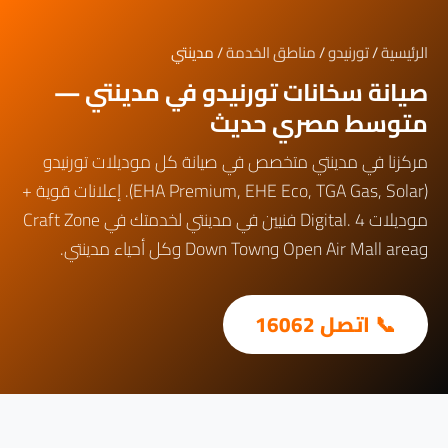
الرئيسية
/
تورنيدو
/
مناطق الخدمة
/ مدينتي
صيانة سخانات تورنيدو في مدينتي —
متوسط مصري حديث
مركزنا في مدينتي متخصص في صيانة كل موديلات تورنيدو
(EHA Premium, EHE Eco, TGA Gas, Solar). إعلانات قوية +
موديلات Digital. 4 فنيين في مدينتي لخدمتك في Craft Zone
وOpen Air Mall area وDown Town وكل أحياء مدينتي.
📞 اتصل 16062