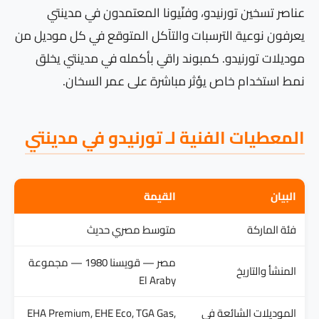
عناصر تسخين تورنيدو، وفنّيونا المعتمدون في مدينتي
يعرفون نوعية الترسبات والتآكل المتوقع في كل موديل من
موديلات تورنيدو. كمبوند راقي بأكمله في مدينتي يخلق
نمط استخدام خاص يؤثر مباشرة على عمر السخان.
المعطيات الفنية لـ تورنيدو في مدينتي
البيان
القيمة
فئة الماركة
متوسط مصري حديث
مصر — قويسنا 1980 — مجموعة
المنشأ والتاريخ
El Araby
الموديلات الشائعة في
EHA Premium, EHE Eco, TGA Gas,