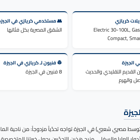
لات كريازي
👥 مستخدمي كريازي في الجيزة
Electric 30-100L, Gas
الشقق المصرية بكل فئاتها
Compact, Smar
ني الجيزة
👷 فنيون لـ كريازي في الجيزة
ن القديم التقليدي والحديث
8 فنيين في الجيزة
ل والهرم
جيزة
سط مصري شعبي) في الجيزة تواجه تحدّياً مزدوجاً: من ناحية الما
دوار العليا والسفلى. مزيج هذين التحدّيين يجعل خبرتنا المتخصصة