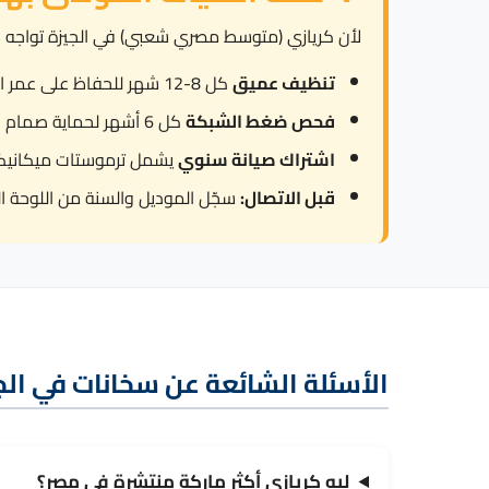
لأن كريازي (متوسط مصري شعبي) في الجيزة تواجه ضغط مياه متذبذب بي
تنظيف عميق
كل 8-12 شهر للحفاظ على عمر العنصر.
فحص ضغط الشبكة
كل 6 أشهر لحماية صمام الأمان من العمل المتكرر.
اشتراك صيانة سنوي
يشمل ترموستات ميكانيكي
قبل الاتصال:
سجّل الموديل والسنة من اللوحة ال
الأسئلة الشائعة عن سخانات في الج
ليه كريازي أكثر ماركة منتشرة في مصر؟