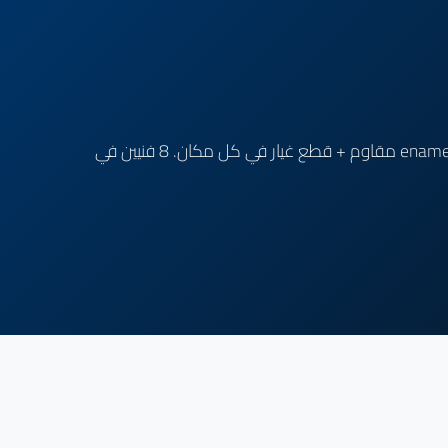
مركزنا في الجيزة متخصص في صيانة كل موديلات كريازي (Electric 30-100L, Gas, Solar Compact, Smart Plus). خزان enamel مقاوم + قطع غيار في كل مكان. 8 فنيين في