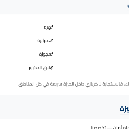
الهرم
العمرانية
العجوزة
بولاق الدكرور
زة
ام أمان — تخصصنا.