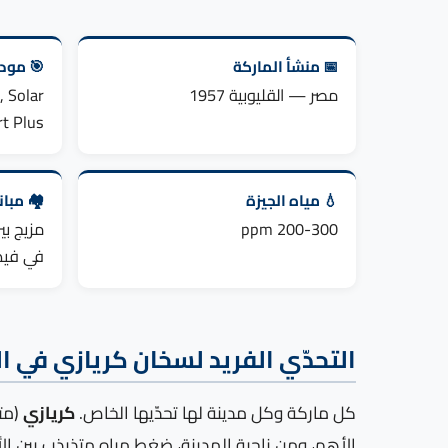
📅 منشأ الماركة
🎯 مودي
مصر — القليوبية 1957
, Solar
t Plus
💧 مياه الجيزة
🏘️ مبا
200-300 ppm
مزيج بي
في فيص
التحدّي الفريد لسخان كريازي في ال
كل ماركة وكل مدينة لها تحدّيها الخاص.
كريازي
(متو
الأهم، ومن ناحية المدينة، ضغط مياه متذبذب بين الأ