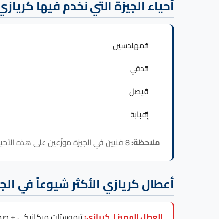
أحياء الجيزة التي نخدم فيها كريازي
المهندسين
الدقي
فيصل
إمبابة
ملاحظة:
8 فنيين في الجيزة موزّعين على هذه الأحياء، فالاستجابة لـ كريازي داخل الجيزة سريعة في كل المناطق.
أعطال كريازي الأكثر شيوعاً في الجي
العطل المميز لـ كريازي:
ترموستات ميكانيكي + صم