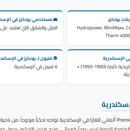
لات يونكرز
👥 مستخدمي يونكرز في الإسكن
Hydropower, MiniMaxx, Ce
الفلل والشقق التي تعتمد على ا
Therm 400
ني الإسكندرية
👷 فنيون لـ يونكرز في الإسكندر
مباني تاريخية كثيرة (1900-1950) +
6 فنيين في الإسكندرية
يثة
إسكندرية
 + الملوحة الجوية تسبب صدأ كهربائي. مزيج هذين التحدّيين يجعل خ