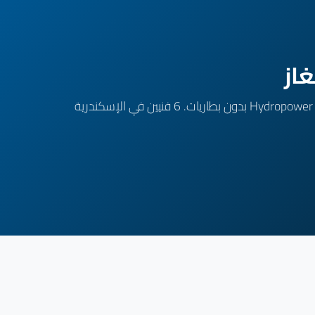
مركزنا في الإسكندرية متخصص في صيانة كل موديلات يونكرز (Hydropower, MiniMaxx, Cerapur, Therm 4000/6000). Hydropower بدون بطاريات. 6 فنيين في الإسكندرية