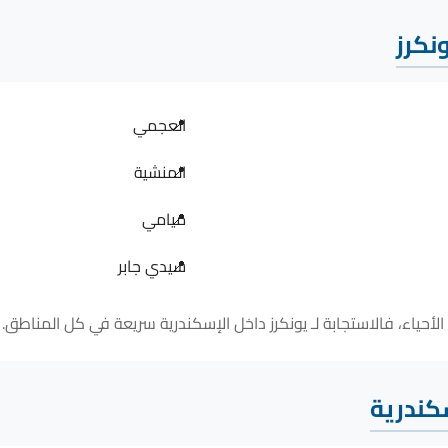
نكرز
العجمي
المنشية
ميامي
سيدي جابر
سكندرية