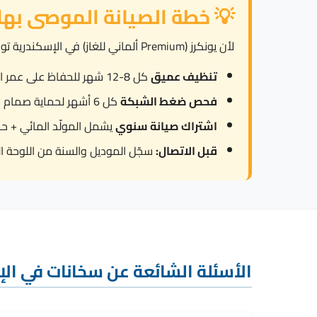
💡 خطة الصيانة الموصى بها
لأن يونكرز (Premium ألماني للغاز) في الإسكندرية تواجه الرطوبة العالية + الملوحة الجوية تسبب صدأ كهربائي و180-250 ppm من المياه، ننصح بـ:
تنظيف عميق
كل 8-12 شهر للحفاظ على عمر العنصر.
فحص ضغط الشبكة
كل 6 أشهر لحماية صمام الأمان من العمل المتكرر.
اشتراك صيانة سنوي
يشمل المولّد المائي + ح
قبل الاتصال:
سجّل الموديل والسنة من اللوحة ال
الأسئلة الشائعة عن سخانات في ال