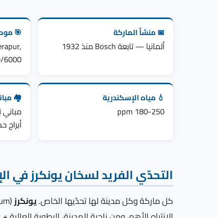
📅 منشأ الماركة
🎯 مودي
ألمانيا — تابعة Bosch منذ 1932
rapur,
0/6000
💧 مياه الإسكندرية
🏘️ مبا
180-250 ppm
أبراج حد
التحدّي الفريد لسخان يونكرز في ال
كل ماركة وكل مدينة لها تحدّيها الخاص.
يونكرز
(Premium ألماني للغاز) في الإسكندرية تواجه تحدّياً مزدوجاً: من ناحية الماركة،
الانتباه الأهم، ومن ناحية المدينة، الرطوبة العالية