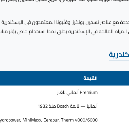
25 ppm) تتفاعل بطريقة محددة مع عناصر تسخين يونكرز، وفنّيونا المعتمدون في ا
 المياه المالحة في الإسكندرية يخلق نمط استخدام خاص يؤثر مبا
كندرية
القيمة
Premium ألماني للغاز
ألمانيا — تابعة Bosch منذ 1932
ydropower, MiniMaxx, Cerapur, Therm 4000/6000