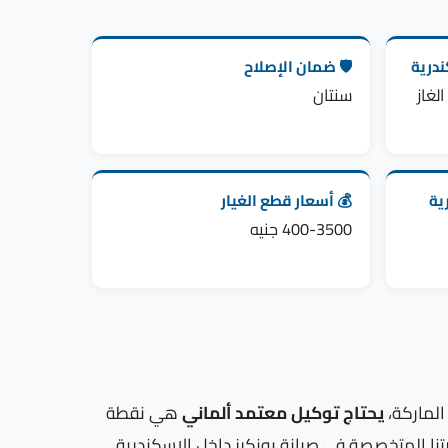
درية
🛡️ ضمان الإصلاح
لغاز
سنتان
ية
💰 أسعار قطع الغيار
400-3500 جنيه
يحتاج توكيل معتمد ألماني
هي نقطة
برتنا المتخصصة في صيانة يونكرز داخل الإسكندرية