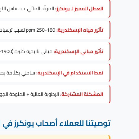
العطل المميز لـ يونكرز:
المولّد المائي + حساس ال
تأثير مياه الإسكندرية:
180-250 ppm تسبب ترسبات على عنصر التسخين، خاصة في موديلات Hydropower.
تأثير مباني الإسكندرية:
مباني تاريخية كثيرة (1900-1950) + أبراج حديثة يتطلب فحصاً للكهرباء قبل تركيب أي موديل يونكرز.
نمط الاستخدام في الإسكندرية:
ساحلي بكثافة بحرية
المشكلة المشتركة:
الرطوبة العالية + الملوحة الج
توصيتنا للعملاء أصحاب يونكرز في 