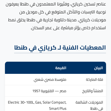
عناصر تسخين كريازي، وفنّيونا المعتمدون في طنطا يعرفون
نوعية الترسبات والتآكل المتوقع في كل موديل من
موديلات كريازي. مدينة دلتاوية تجارية في طنطا يخلق نمط
استخدام خاص يؤثر مباشرة على عمر السخان.
المعطيات الفنية لـ كريازي في طنطا
البيان
القيمة
فئة الماركة
متوسط مصري شعبي
المنشأ والتاريخ
مصر — القليوبية 1957
الموديلات الشائعة
Electric 30-100L, Gas, Solar Compact,
في طنطا
Smart Plus