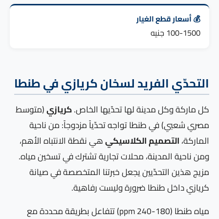
💰 أسعار قطع الغيار
100-1500 جنيه
التحدّي الفريد لسخان كريازي في طنطا
كل ماركة وكل مدينة لها تحدّيها الخاص.
كريازي
(متوسط
مصري شعبي) في طنطا تواجه تحدّياً مزدوجاً: من ناحية
الماركة،
التصميم الكلاسيكي
هي نقطة الانتباه الأهم،
ومن ناحية المدينة، محلات تجارية تشترك في تسخين مياه.
مزيج هذين التحدّيين يجعل خبرتنا المتخصصة في صيانة
كريازي داخل طنطا ضرورة وليست رفاهية.
مياه طنطا (180-240 ppm) تتفاعل بطريقة محددة مع