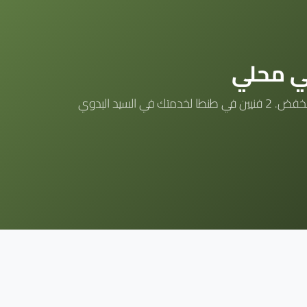
ي محلي
مركزنا في طنطا متخصص في صيانة كل موديلات المصانع الحربية (كهربائي 30L, 50L, 80L, 100L). متانة استثنائية + سعر منخفض. 2 فنيين في طنطا لخدمتك في السيد البدوي