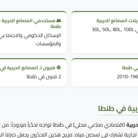
لات المصانع الحربية
👥 مستخدمي المصانع الحربية 
طنطا
30L, 5
الإسكان الحكومي والاجتماعي
والمؤسسات
ني طنطا
👷 فنيون لـ المصانع الحربية في
2 فنيين في طنطا
بية في طنطا
حربية
(اقتصادي صناعي محلي) في طنطا تواجه تحدّياً مزدوجاً: من ن
تجارية تشترك في تسخين مياه. مزيج هذين التحدّيين يجعل خبرتنا 