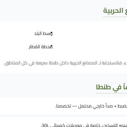
الحربية
وسط البلد
محطة القطار
اً في طنطا
لضبط + صدأ خارجي محتمل — تخصصنا.