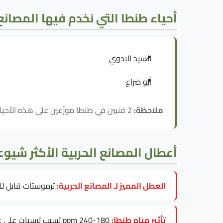
أحياء طنطا التي نخدم فيها المصانع 
السيد البدوي
أبو ضراع
ملاحظة:
2 فنيين في طنطا موزّعين على هذه الأحياء، فالاستجابة لـ المصانع الحربية داخل طنطا سريعة في كل المناطق.
أعطال المصانع الحربية الأكثر شيوع
العطل المميز لـ المصانع الحربية:
ترموستات قابل ل
تأثير مياه طنطا:
180-240 ppm تسبب ترسبات على عنصر التسخين، خاصة في موديلات كهربائي 30L.