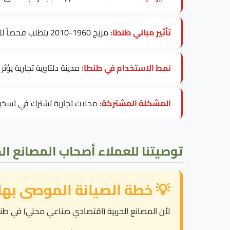
تأثير مباني طنطا:
مزيج 1960-2010 يتطلب فحصاً للكهرباء قبل تركيب أي موديل المصانع الحربية.
نمط الاستخدام في طنطا:
مدينة دلتاوية تجارية يؤثر
المشكلة المشتركة:
محلات تجارية تشترك في تسخين 
توصيتنا للعملاء أصحاب المصانع ال
💡 خطة الصيانة الموصى بها
لأن المصانع الحربية (اقتصادي صناعي محلي) في طنطا تواجه محلات تج