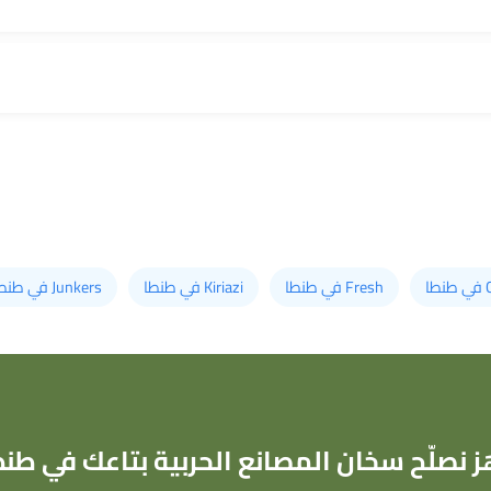
طا
Fresh في طنطا
Kiriazi في طنطا
Junkers في طنطا
ز نصلّح سخان المصانع الحربية بتاعك في طنط