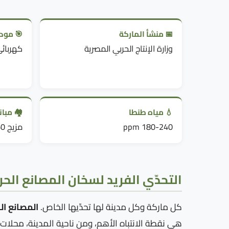
📅 منشأ الماركة
🎯 مودي
وزارة الإنتاج الحربي المصرية
كهربائي 0L, 80L, 100L
💧 مياه طنطا
🏘️ مبا
180-240 ppm
مزيج 1960-2010
التحدّي الفريد لسخان المصانع الحر
كل ماركة وكل مدينة لها تحدّيها الخاص.
المصانع ال
هي نقطة الانتباه الأهم، ومن ناحية المدينة، محلات 