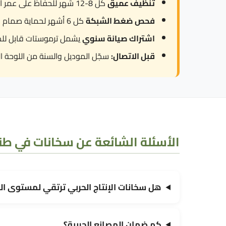
تنظيف عميق
كل 8-12 شهر للحفاظ على عمر العنصر.
فحص ضغط الشبكة
كل 6 أشهر لحماية صمام الأمان من العمل المتكرر.
اشتراك صيانة سنوي
يشمل ترموستات قابل للض
قبل الاتصال:
سجّل الموديل والسنة من اللوحة ال
الأسئلة الشائعة عن سخانات في طن
هل سخانات الإنتاج الحربي ترتقي لمستوى ال
كم ضمان المصانع الحربية؟