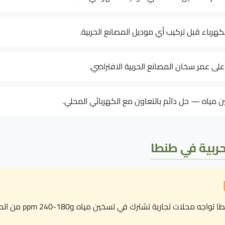
 على عمر سخان المصانع الحربية الافتراضي.
مياه — حل دائم بالتعاون مع الكهربائي المحلي.
حربية في طنطا
ارية تشترك في تسخين مياه و180-240 ppm من المياه، ننصح بـ: