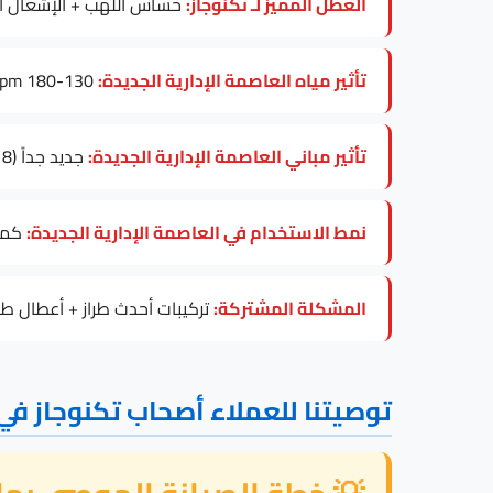
العطل المميز لـ تكنوجاز:
حساس اللهب + الإشعال ال
تأثير مياه العاصمة الإدارية الجديدة:
130-180 ppm تسبب ترسبات على عنصر التسخين، خاصة في موديلات Tecnogas Combi.
تأثير مباني العاصمة الإدارية الجديدة:
جديد جداً (2018+) يتطلب فحصاً للكهرباء قبل تركيب أي موديل تكنوجاز.
نمط الاستخدام في العاصمة الإدارية الجديدة:
كمبو
المشكلة المشتركة:
تركيبات أحدث طراز + أعطال طف
توصيتنا للعملاء أصحاب تكنوجاز في 