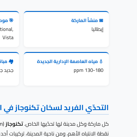
📅 منشأ الماركة
🎯 مودي
إيطاليا
ional,
Vista
💧 مياه العاصمة الإدارية الجديدة
🏘️ مبا
130-180 ppm
جديد جداً (8
التحدّي الفريد لسخان تكنوجاز في ا
كل ماركة وكل مدينة لها تحدّيها الخاص.
تكنوجاز
(Premium إيطالي للغاز) في العاصمة الإدارية الجديدة تواجه تحدّياً مزدوجاً: من ناحية الماركة،
نقطة الانتباه الأهم، ومن ناحية المدينة، تركيبات أ