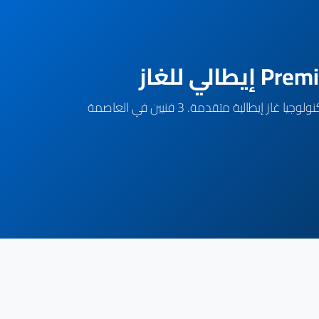
مركزنا في العاصمة الإدارية الجديدة متخصص في صيانة كل موديلات تكنوجاز (Tecnogas Combi, Conventional, Vista). تكنولوجيا غاز إيطالية متقدمة. 3 فنيين في العاصمة