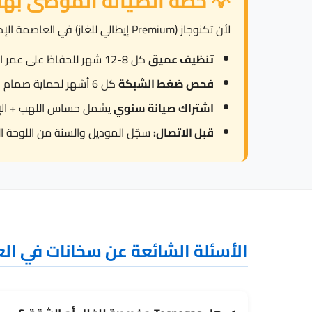
💡 خطة الصيانة الموصى بها
لأن تكنوجاز (Premium إيطالي للغاز) في العاصمة الإدارية الجديدة تواجه تركيبات أحدث طراز + أعطال طفولية في الموديلات الذكية و130-180 ppm من المياه، ننصح بـ:
تنظيف عميق
كل 8-12 شهر للحفاظ على عمر العنصر.
فحص ضغط الشبكة
كل 6 أشهر لحماية صمام الأمان من العمل المتكرر.
اشتراك صيانة سنوي
يشمل حساس اللهب + الإشع
قبل الاتصال:
سجّل الموديل والسنة من اللوحة ال
الأسئلة الشائعة عن سخانات في الع