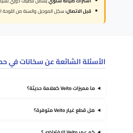
اشتراك صيانة سنوي
يشمل تنظيف دوري بسيط 
قبل الاتصال:
سجّل الموديل والسنة من اللوحة ال
الأسئلة الشائعة عن سخانات في حدا
ما مميزات Veito كعلامة حديثة؟
هل قطع غيار Veito متوفرة؟
كم عمر Veito الافتراضي؟