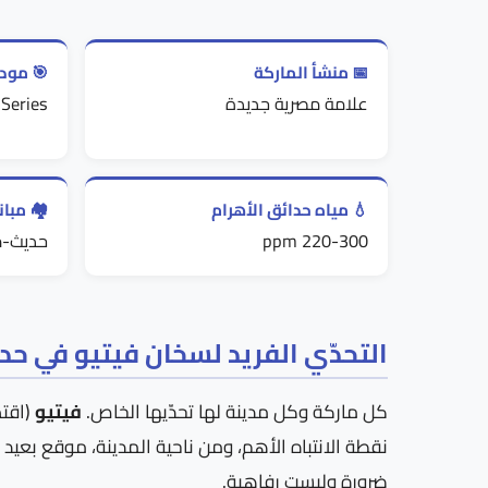
📅 منشأ الماركة
🎯 مودي
علامة مصرية جديدة
 Series
💧 مياه حدائق الأهرام
🏘️ مبا
220-300 ppm
حديث-
التحدّي الفريد لسخان فيتيو في حدا
كل ماركة وكل مدينة لها تحدّيها الخاص.
فيتيو
(اقتص
نقطة الانتباه الأهم، ومن ناحية المدينة، موقع بعيد
ضرورة وليست رفاهية.