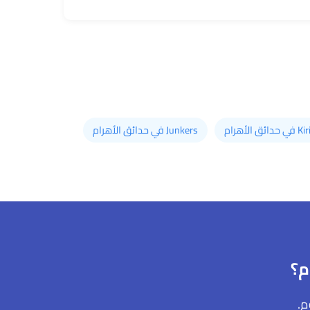
دائق الأهرام
Junkers في حدائق الأهرام
م؟