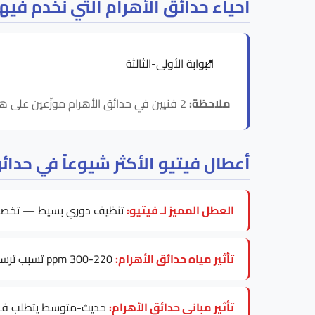
أحياء حدائق الأهرام التي نخدم فيها
البوابة الأولى-الثالثة
ملاحظة:
2 فنيين في حدائق الأهرام موزّعين على هذه الأحياء، فالاستجابة لـ فيتيو داخل حدائق الأهرام سريعة في كل المناطق.
أعطال فيتيو الأكثر شيوعاً في حدائ
العطل المميز لـ فيتيو:
تنظيف دوري بسيط — تخصص
تأثير مياه حدائق الأهرام:
220-300 ppm تسبب ترسبات على عنصر التسخين، خاصة في موديلات Vetio Storage Series.
تأثير مباني حدائق الأهرام:
حديث-متوسط يتطلب فحصاً