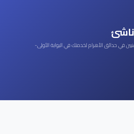
ناشئ
ا في حدائق الأهرام متخصص في صيانة كل موديلات فيتيو (Vetio Storage Series). تصميم حديث بسعر منخفض. 2 فنيين في حدائق الأهرام لخدمتك في البوابة الأولى-