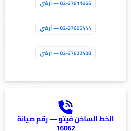
02-37611666 — أرضي
02-37605444 — أرضي
02-37622400 — أرضي
الخط الساخن فيتو — رقم صيانة
16062