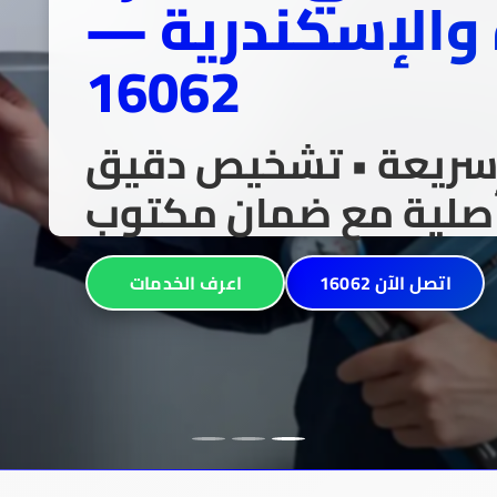
 والإسكندرية —
16062
ة سريعة • تشخيص دقيق
أصلية مع ضمان مكتوب
اتصل الآن 16062
اعرف الخدمات