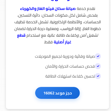
نقدم خدمة
صيانة سخان فيتو الغاز والكهرباء
بفحص شامل لكل مكونات السخان: دائرة التسخين،
الحساسات، والأنظمة الإلكترونية. تشمل الخدمة تنظيف
خطوط الغاز، إزالة الرواسب، ومعايرة درجة الحرارة لضمان
تشغيل آمن وكفاءة طاقة عالية
مع استخدام
قطع
غيار أصلية
فقط.
صيانة وقائية ودورية لجميع الموديلات
فحص حساسات الحرارة والأمان
تحسين كفاءة استهلاك الطاقة
صيانة سخانات Veito الغاز والكهرباء، تنظيف دائرة التسخين، معايرة الحرارة، فحص التسريب، وقطع أصلية.
حجز موعد 16062