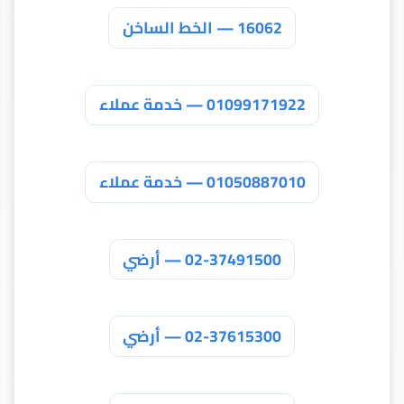
16062 — الخط الساخن
01099171922 — خدمة عملاء
01050887010 — خدمة عملاء
02-37491500 — أرضي
02-37615300 — أرضي