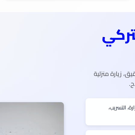
تركي
تشخيص دقيق، زيارة منزلية
ح.
رة، التسريب،