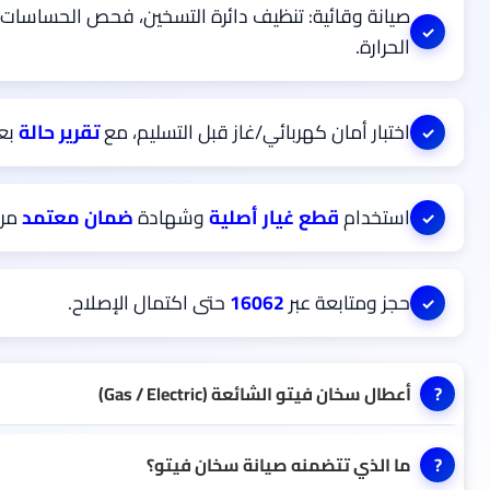
صيانة وقائية: تنظيف دائرة التسخين، فحص الحساسات،
الحرارة.
اختبار أمان كهربائي/غاز قبل التسليم، مع
تقرير حالة
بعد
استخدام
قطع غيار أصلية
وشهادة
ضمان معتمد
من 
حجز ومتابعة عبر
16062
حتى اكتمال الإصلاح.
صيانة سخانات Veito، صيانة سخان فيتو غاز وكهرباء، قطع أصلية، ضمان معتمد، تقرير صيانة، حجز 16062.
أعطال سخان فيتو الشائعة (Gas / Electric)
ما الذي تتضمنه صيانة سخان فيتو؟