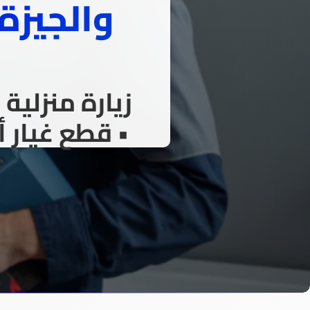
والجيزة
زيارة منزلي
• قطع غيار 