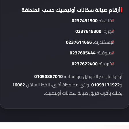
أرقام صيانة سخانات أوليمبيك حسب المنطقة
القاهرة:
0237491500
الجيزة:
0237615300
الإسكندرية:
0237611666
المنوفية:
0237605444
الشرقية:
0237622400
أو تواصل عبر الموبايل وواتساب:
01050887010
و
01099171922
. ولأي محافظة أخرى، الخط الساخن
16062
يصلك بأقرب فريق صيانة سخانات أوليمبيك.