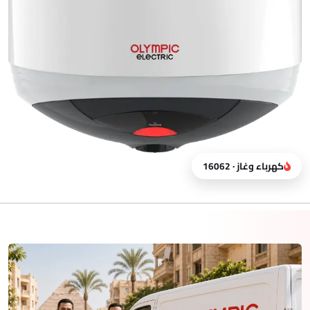
كهرباء وغاز · 16062