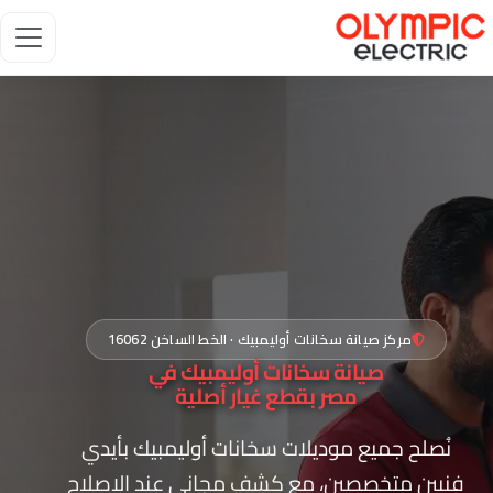
مركز صيانة سخانات أوليمبيك · الخط الساخن 16062
صيانة سخانات أوليمبيك في
مصر بقطع غيار أصلية
نُصلح جميع موديلات سخانات أوليمبيك بأيدي
فنيين متخصصين، مع كشف مجاني عند الإصلاح