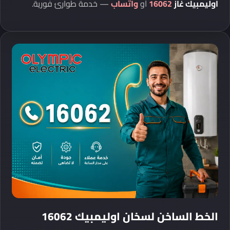
اوليمبيك غاز
16062
أو
واتساب
— خدمة طوارئ فورية.
الخط الساخن لسخان اوليمبيك 16062