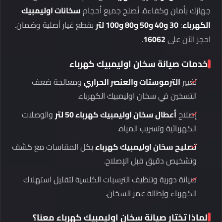
جهازك بأمان وكفاءة. نُصلح جميع أحجام
سخانات اوليمبيك
الكهرباء
:
30 و40 و50 و80 و100 لتر
بقطع غيار أصلية وضمان.
احجز الآن على
16062
.
خدمات صيانة سخان اوليمبيك كهرباء
تغيير
الترموستات والعنصر الحراري
ومعالجة ضعف
التسخين في سخان اوليمبيك الكهرباء.
إصلاح
أعطال سخان اوليمبيك كهرباء 50 لتر
والوصلات
الكهربائية وتسريب المياه.
تصليح سخان اوليمبيك كهرباء
بكل المقاسات مع كشف
وتشخيص دقيق قبل الإصلاح.
صيانة دورية وتنظيف الترسبات الكلسية لتقليل استهلاك
الكهرباء وإطالة عمر السخان.
لماذا تختار صيانة سخان اوليمبيك كهرباء معنا؟