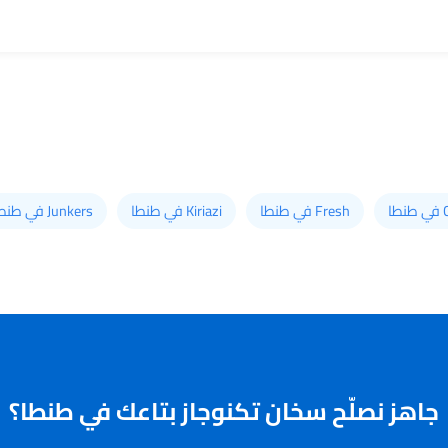
طا
Fresh في طنطا
Kiriazi في طنطا
Junkers في طنطا
جاهز نصلّح سخان تكنوجاز بتاعك في طنطا؟