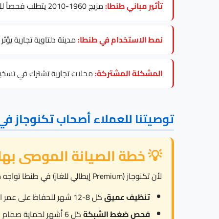
تأثير مباني طنطا:
مزيج 1960-2010 يتطلب فحصاً للكهرباء قبل تركيب أي موديل تكنوجاز.
نمط الاستخدام في طنطا:
مدينة دلتاوية تجارية يؤث
المشكلة المشتركة:
محلات تجارية تشترك في تسخين 
توصيتنا للعملاء أصحاب تكنوجاز في
💡 خطة الصيانة الموصى بها
لأن تكنوجاز (Premium إيطالي للغاز) في طنطا تواجه محلات تجارية تشترك في تسخين مياه و180-240 ppm من المياه، ننصح بـ:
تنظيف عميق
كل 8-12 شهر للحفاظ على عمر العنصر.
فحص ضغط الشبكة
كل 6 أشهر لحماية صمام الأمان من العمل المتكرر.