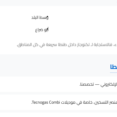
وسط البلد
أبو ضراع
طا
إلكتروني — تخصصنا.