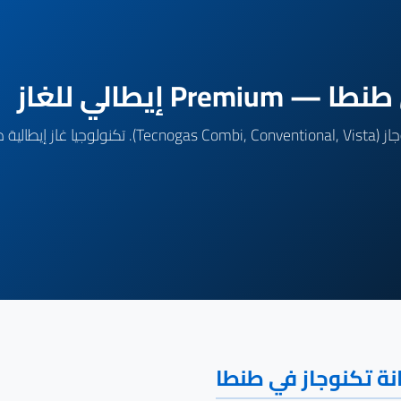
 إيطالي للغاز
نة تكنوجاز في طنطا