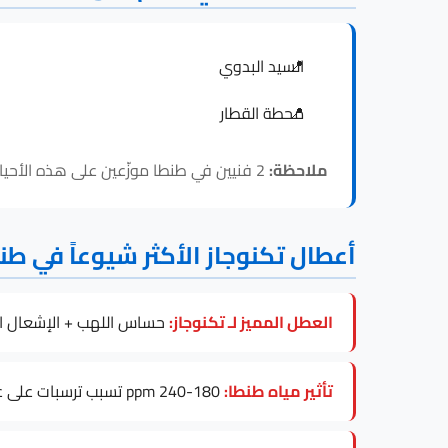
السيد البدوي
محطة القطار
ملاحظة:
2 فنيين في طنطا موزّعين على هذه الأحياء، فالاستجابة لـ تكنوجاز داخل طنطا سريعة في كل المناطق.
أعطال تكنوجاز الأكثر شيوعاً في طن
العطل المميز لـ تكنوجاز:
حساس اللهب + الإشعال ال
تأثير مياه طنطا:
180-240 ppm تسبب ترسبات على عنصر التسخين، خاصة في موديلات Tecnogas Combi.