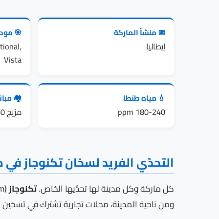
📅 منشأ الماركة
🎯 مودي
إيطاليا
ional,
Vista
💧 مياه طنطا
🏘️ مبا
180-240 ppm
مزيج 1960-2010
التحدّي الفريد لسخان تكنوجاز في 
كل ماركة وكل مدينة لها تحدّيها الخاص.
تكنوجاز
(Premium إيطالي للغاز) في طنطا تواجه تحدّياً مزدوجاً: من ناحية الماركة،
ومن ناحية المدينة، محلات تجارية تشترك في تسخين م