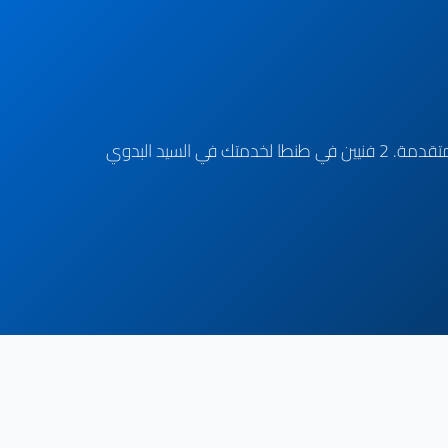
مركزنا في طنطا متخصص في صيانة كل موديلات تكنوجاز (Tecnogas Combi, Conventional, Vista). تكنولوجيا غاز إيطالية متقدمة. 2 فنيين في طنطا لخدمتك في السيد البدوي