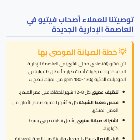
توصيتنا للعملاء أصحاب فيتيو في
العاصمة الإدارية الجديدة
💡 خطة الصيانة الموصى بها
لأن فيتيو (اقتصادي محلي ناشئ) في العاصمة الإدارية
الجديدة تواجه تركيبات أحدث طراز + أعطال طفولية في
الموديلات الذكية و130-180 ppm من المياه، ننصح بـ:
تنظيف عميق
كل 8-12 شهر للحفاظ على عمر العنصر.
فحص ضغط الشبكة
كل 6 أشهر لحماية صمام الأمان من
العمل المتكرر.
اشتراك صيانة سنوي
يشمل تنظيف دوري بسيط
كأولوية.
قبل الاتصال:
سجّل الموديل والسنة من اللوحة المعدنية