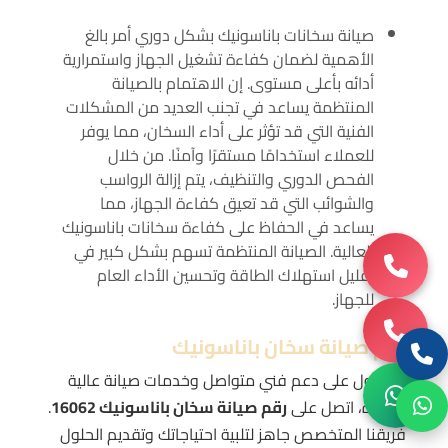
صيانة سخانات باناسونيك بشكل دوري أمر بالغ
الأهمية لضمان كفاءة تشغيل الجهاز واستمرارية
أدائه بأعلى مستوى. إن الاهتمام بالصيانة
المنتظمة يساعد في تجنب العديد من المشكلات
الفنية التي قد تؤثر على أداء السخان، مما يوفر
للعملاء استخدامًا مستقرًا وآمنًا. من خلال
الفحص الدوري والتنظيف، يتم إزالة الرواسب
والشوائب التي قد تعيق كفاءة الجهاز، مما
يساعد في الحفاظ على كفاءة سخانات باناسونيك
العالية. الصيانة المنتظمة تسهم بشكل كبير في
تقليل استهلاك الطاقة وتحسين الأداء العام
للجهاز.
رقم صيانة سخان باناسونيك
للحصول على دعم فني متواصل وخدمات صيانة عالية
الجودة، اتصل على
رقم صيانة سخان باناسونيك 16062
.
فريقنا المتخصص جاهز لتلبية احتياجاتك وتقديم الحلول