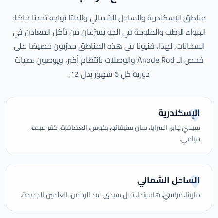
مناطق الإسكندرية والساحل الشمالي والدلتا تواجه تحديًا خاصًا:
الهواء الرطب والملوحة في الجو يسرّعان من تآكل المعادن في
السخانات. لهذا، فنيونا في هذه المناطق مدرّبون خصيصًا على
فحص الـ Anode Rod والوصلات بانتظام أكبر، ويوصون بصيانة
دورية كل 6 شهور بدل 12.
الإسكندرية
سيدي جابر، السرايا، سان ستيفانو، بكوس، العصافرة، كفر عبده،
ميامي.
الساحل الشمالي
مارينا، مراسي، هاسيندا، تلال سيدي عبد الرحمن، العلمين الجديدة.