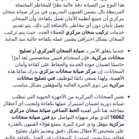
هذا النوع من الصيانة دقة عالية نظرًا للمخاطر المحتملة
المرتبطة بال. يضمن الفنيون المدربون في مركز صيانة سخان
مركزي أن جميع أنظمة الأمان تعمل بكفاءة، وأن السخان
يعمل بأمان دون أي مخاطر. بالإضافة إلى ذلك، يتم تقديم
خدمات
تركيب سخان مركزي
للعملاء الجدد، حيث يتم تركيب
السخان بشكل احترافي يضمن عمله بكفاءة عالية منذ البداية.
عندما يتعلق الأمر بـ
صيانة السخان المركزي
أو
تصليح
سخانات مركزية
، فإن استخدام فنيين متخصصين يُعد أمرًا
حاسمًا لضمان جودة الخدمة والحفاظ على كفاءة وأمان
السخانات. إن
مركز صيانة سخانات مركزي
يدرك تمامًا هذه
الأهمية، ولهذا يسعى دائمًا لتوظيف
فني تصليح سخانات
مركزية
من ذوي الخبرة العالية والمؤهلين بشكل مناسب.
تعتبر السخانات المركزية من الأجهزة الحيوية التي تتطلب
صيانة دورية لضمان استمرار عملها بكفاءة ولتجنب أي أعطال
مفاجئة. هنا تأتي أهمية
الخط الساخن صيانة سخان مركزي
16062
الذي يوفر سهولة التواصل مع
فني صيانة سخانات
مركزية
مؤهل وذي خبرة كبيرة. يتمتع هؤلاء الفنيون بالقدرة
على تشخيص الأعطال بشكل دقيق وتقديم حلول تصليح
فعالة، مما يضمن استمرار السخانات في العمل بكفاءة عالية.