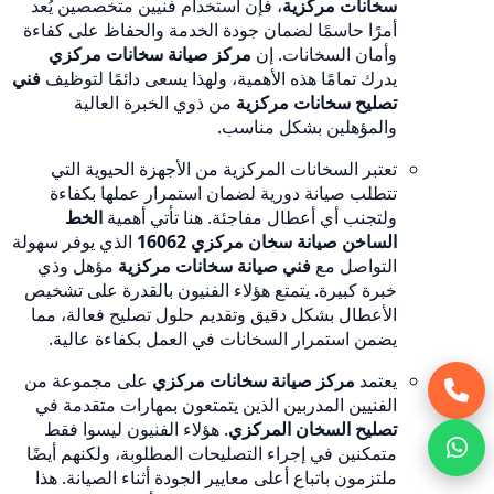
سخانات مركزية
، فإن استخدام فنيين متخصصين يُعد
أمرًا حاسمًا لضمان جودة الخدمة والحفاظ على كفاءة
وأمان السخانات. إن
مركز صيانة سخانات مركزي
يدرك تمامًا هذه الأهمية، ولهذا يسعى دائمًا لتوظيف
فني
تصليح سخانات مركزية
من ذوي الخبرة العالية
والمؤهلين بشكل مناسب.
تعتبر السخانات المركزية من الأجهزة الحيوية التي
تتطلب صيانة دورية لضمان استمرار عملها بكفاءة
ولتجنب أي أعطال مفاجئة. هنا تأتي أهمية
الخط
الساخن صيانة سخان مركزي 16062
الذي يوفر سهولة
التواصل مع
فني صيانة سخانات مركزية
مؤهل وذي
خبرة كبيرة. يتمتع هؤلاء الفنيون بالقدرة على تشخيص
الأعطال بشكل دقيق وتقديم حلول تصليح فعالة، مما
يضمن استمرار السخانات في العمل بكفاءة عالية.
يعتمد
مركز صيانة سخانات مركزي
على مجموعة من
الفنيين المدربين الذين يتمتعون بمهارات متقدمة في
تصليح السخان المركزي
. هؤلاء الفنيون ليسوا فقط
متمكنين في إجراء التصليحات المطلوبة، ولكنهم أيضًا
ملتزمون باتباع أعلى معايير الجودة أثناء الصيانة. هذا