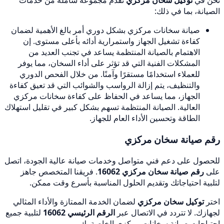
نحن في
توكيل سخان مركزي
نقدم مجموعة شاملة من خدمات
الصيانة، بما في ذلك:
صيانة سخانات مركزي بشكل دوري أمر بالغ الأهمية لضمان
كفاءة تشغيل الجهاز واستمرارية أدائه بأعلى مستوى. إن
الاهتمام بالصيانة المنتظمة يساعد في تجنب العديد من
المشكلات الفنية التي قد تؤثر على أداء السخان، مما يوفر
للعملاء استخدامًا مستقرًا وآمنًا. من خلال الفحص الدوري
والتنظيف، يتم إزالة الرواسب والشوائب التي قد تعيق كفاءة
الجهاز، مما يساعد في الحفاظ على كفاءة سخانات مركزي
العالية. الصيانة المنتظمة تسهم بشكل كبير في تقليل استهلاك
الطاقة وتحسين الأداء العام للجهاز.
رقم صيانة سخان مركزي
للحصول على دعم فني متواصل وخدمات صيانة عالية الجودة، اتصل
على
رقم صيانة سخان مركزي 16062
. فريقنا المتخصص جاهز
لتلبية احتياجاتك وتقديم الحلول المناسبة بأسرع وقت ممكن.
اختر
توكيل سخان مركزي
لضمان الخدمة الممتازة والأداء المثالي
لجهازك. لا تتردد في الاتصال عبر
الرقم الرئيسي 16062
لتلبية جميع
احتياجات صيانة سخانات مركزي الخاصة بك.