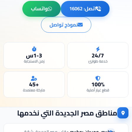
اتصل: 16062
واتساب
نموذج تواصل
24/7
1-3س
خدمة طوارئ
زمن الاستجابة
+45
100%
قطع غيار أصلية
ماركة معتمدة
مناطق مصر الجديدة التي نخدمها
روكسي وميدان روكسي:
قلب مصر الجديدة، شقق