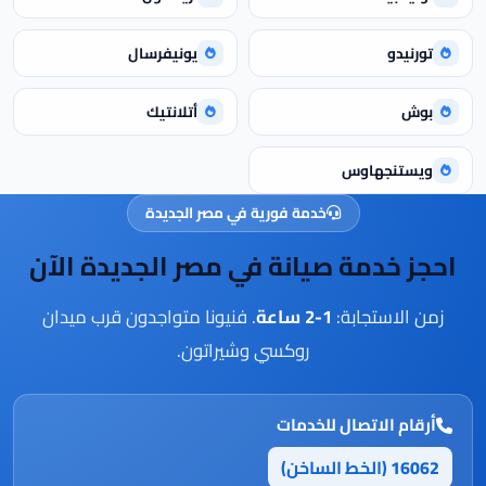
تورنيدو
يونيفرسال
بوش
أتلانتيك
ويستنجهاوس
خدمة فورية في مصر الجديدة
احجز خدمة صيانة في مصر الجديدة الآن
زمن الاستجابة:
1-2 ساعة
. فنيونا متواجدون قرب ميدان
روكسي وشيراتون.
أرقام الاتصال للخدمات
16062
(الخط الساخن)