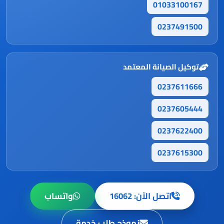
01033100167
0237491500
توكيل الصيانة المعتمد
0237611666
0237605444
0237622400
0237615300
اتصل الآن: 16062
واتساب
نموذج طلب خدمة