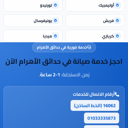
أوليمبيك
تورنيدو
فريش
يونيفرسال
كريازي
ميديا
خدمة فورية في حدائق الأهرام
احجز خدمة صيانة في حدائق الأهرام الآن
زمن الاستجابة:
1-2 ساعة
.
أرقام الاتصال للخدمات
16062
(الخط الساخن)
01033335873