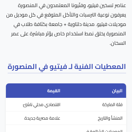
عناصر تسخين فيتيو، وفنّيونا المعتمدون في المنصورة
يعرفون نوعية الترسبات والتآكل المتوقع في كل موديل من
موديلات فيتيو. مدينة دلتاوية + جامعة بكثافة طلاب في
المنصورة يخلق نمط استخدام خاص يؤثر مباشرة على عمر
السخان.
المعطيات الفنية لـ فيتيو في المنصورة
البيان
القيمة
فئة الماركة
اقتصادي محلي ناشئ
المنشأ والتاريخ
علامة مصرية جديدة
الموديلات الشائعة في